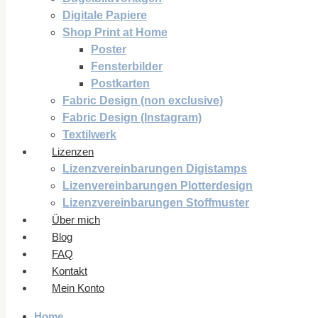
Digitale Papiere
Shop Print at Home
Poster
Fensterbilder
Postkarten
Fabric Design (non exclusive)
Fabric Design (Instagram)
Textilwerk
Lizenzen
Lizenzvereinbarungen Digistamps
Lizenvereinbarungen Plotterdesign
Lizenzvereinbarungen Stoffmuster
Über mich
Blog
FAQ
Kontakt
Mein Konto
Home