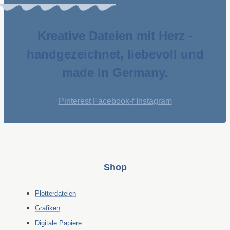
Kreative Dateien mit Herz -
handgezeichnet, liebevoll und
made in Germany.
Pinterest
Facebook-f
Instagram
Shop
Plotterdateien
Grafiken
Digitale Papiere