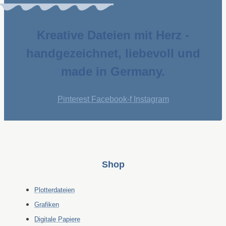
Kreative Dateien mit Herz -
handgezeichnet, liebevoll und
made in Germany.
Pinterest
Facebook-f
Instagram
Shop
Plotterdateien
Grafiken
Digitale Papiere