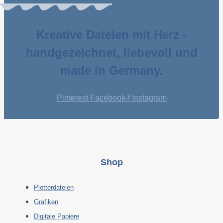
Kreative Dateien mit Herz -
handgezeichnet, liebevoll und
made in Germany.
Pinterest
Facebook-f
Instagram
Shop
Plotterdateien
Grafiken
Digitale Papiere