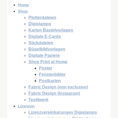
Home
Shop
Plotterdateien
Digistamps
Karten Bastelvorlagen
Digitale E-Cards
Stickdateien
Bügelbildvorlagen
Digitale Papiere
Shop Print at Home
Poster
Fensterbilder
Postkarten
Fabric Design (non exclusive)
Fabric Design (Instagram)
Textilwerk
Lizenzen
Lizenzvereinbarungen Digistamps