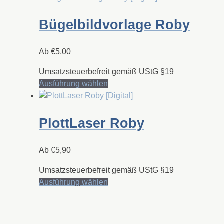
Bügelbildvorlage Roby
Ab
€
5,00
Umsatzsteuerbefreit gemäß UStG §19
Dieses
Ausführung wählen
Produkt
weist
mehrere
PlottLaser Roby
Varianten
auf.
Ab
€
5,90
Die
Optionen
Umsatzsteuerbefreit gemäß UStG §19
können
Dieses
Ausführung wählen
auf
Produkt
der
weist
Produktseite
mehrere