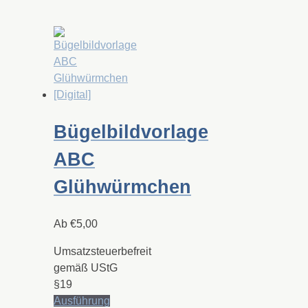
Produkt
weist
mehrere
Varianten
auf.
Die
Optionen
können
Bügelbildvorlage
auf
der
ABC
Produktseite
gewählt
Glühwürmchen
werden
Ab
€
5,00
Umsatzsteuerbefreit
gemäß UStG
§19
Ausführung