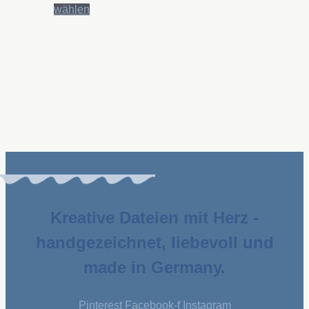
Dieses
wählen
Produkt
weist
mehrere
Varianten
auf.
Die
Optionen
können
auf
der
Produktseite
gewählt
Kreative Dateien mit Herz -
werden
handgezeichnet, liebevoll und
made in Germany.
Pinterest
Facebook-f
Instagram