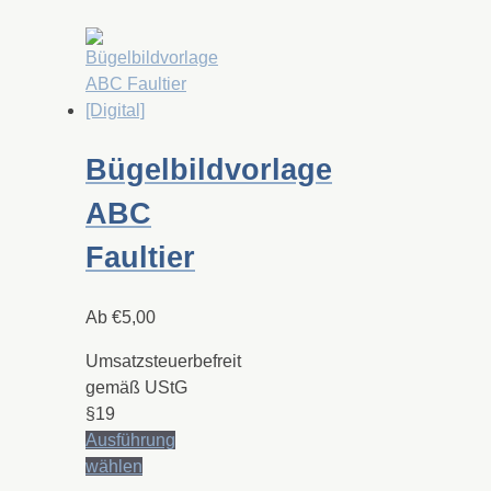
weist
mehrere
Varianten
auf.
Die
Optionen
Bügelbildvorlage
können
auf
ABC
der
Produktseite
Faultier
gewählt
werden
Ab
€
5,00
Umsatzsteuerbefreit
gemäß UStG
§19
Ausführung
Dieses
wählen