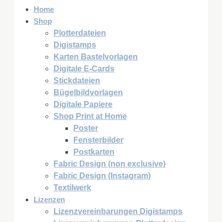
Home
Shop
Plotterdateien
Digistamps
Karten Bastelvorlagen
Digitale E-Cards
Stickdateien
Bügelbildvorlagen
Digitale Papiere
Shop Print at Home
Poster
Fensterbilder
Postkarten
Fabric Design (non exclusive)
Fabric Design (Instagram)
Textilwerk
Lizenzen
Lizenzvereinbarungen Digistamps