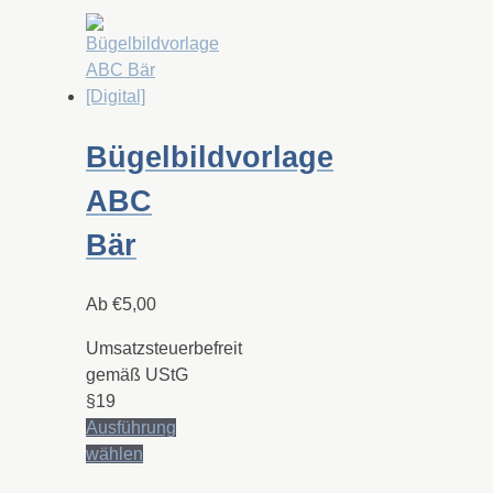
mehrere
Varianten
auf.
Die
Optionen
Bügelbildvorlage
können
auf
ABC
der
Produktseite
Bär
gewählt
werden
Ab
€
5,00
Umsatzsteuerbefreit
gemäß UStG
§19
Ausführung
Dieses
wählen
Produkt