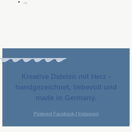
→
Kreative Dateien mit Herz -
handgezeichnet, liebevoll und
made in Germany.
Pinterest
Facebook-f
Instagram