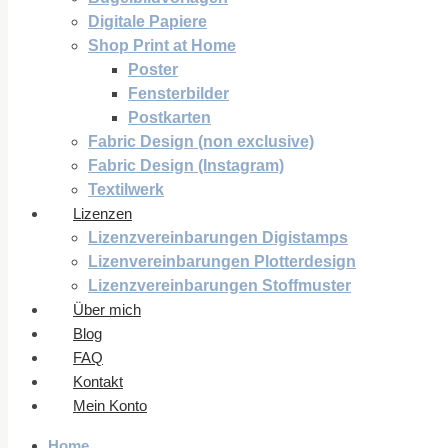
Digitale Papiere
Shop Print at Home
Poster
Fensterbilder
Postkarten
Fabric Design (non exclusive)
Fabric Design (Instagram)
Textilwerk
Lizenzen
Lizenzvereinbarungen Digistamps
Lizenvereinbarungen Plotterdesign
Lizenzvereinbarungen Stoffmuster
Über mich
Blog
FAQ
Kontakt
Mein Konto
Home