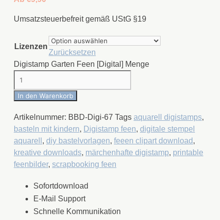
Umsatzsteuerbefreit gemäß UStG §19
Lizenzen
Zurücksetzen
Digistamp Garten Feen [Digital] Menge
In den Warenkorb
Artikelnummer:
BBD-Digi-67
Tags
aquarell digistamps
,
basteln mit kindern
,
Digistamp feen
,
digitale stempel
aquarell
,
diy bastelvorlagen
,
feeen clipart download
,
kreative downloads
,
märchenhafte digistamp
,
printable
feenbilder
,
scrapbooking feen
Sofortdownload
E-Mail Support
Schnelle Kommunikation