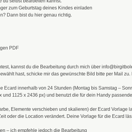
e du selbst bearbeiten kannst.
ger zum Geburtstag deines Kindes einladen
n? Dann bist du hier genau richtig.
ungen PDF
chtest, kannst du die Bearbeitung durch mich über info@birgitb
gewählt hast, schicke mir das gewünschte Bild bitte per Mail zu
ine Ecard innerhalb von 24 Stunden (Montag bis Samstag – Sonn
px und 1125 x 2436 px) und benutzt die für dein Handy passend
farbe, Elemente verschieben und skalieren) der Ecard Vorlage l
t oder die Location verändert. Deine Vorlage für die Ecard läss
ten – ich empfehle jedoch die Bearbeitung