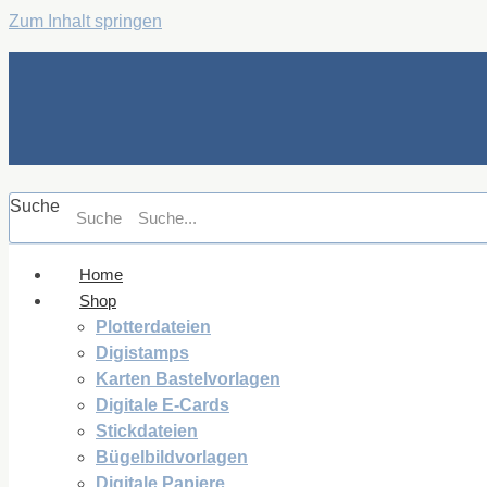
Zum Inhalt springen
Suche
Suche
Home
Shop
Plotterdateien
Digistamps
Karten Bastelvorlagen
Digitale E-Cards
Stickdateien
Bügelbildvorlagen
Digitale Papiere