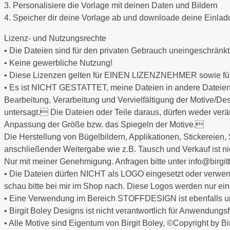
3. Personalisiere die Vorlage mit deinen Daten und Bildern
4. Speicher dir deine Vorlage ab und downloade deine Einl
Lizenz- und Nutzungsrechte
• Die Dateien sind für den privaten Gebrauch uneingeschränk
• Keine gewerbliche Nutzung!
• Diese Lizenzen gelten für EINEN LIZENZNEHMER sowie fü
• Es ist NICHT GESTATTET, meine Dateien in andere Datei
Bearbeitung, Verarbeitung und Vervielfältigung der Motive/Des
untersagt. Die Dateien oder Teile daraus, dürfen weder ver
Anpassung der Größe bzw. das Spiegeln der Motive.
Die Herstellung von Bügelbildern, Applikationen, Stickereien,
anschließender Weitergabe wie z.B. Tausch und Verkauf ist nic
Nur mit meiner Genehmigung. Anfragen bitte unter info@birgit
• Die Dateien dürfen NICHT als LOGO eingesetzt oder verwende
schau bitte bei mir im Shop nach. Diese Logos werden nur ein
• Eine Verwendung im Bereich STOFFDESIGN ist ebenfalls u
• Birgit Boley Designs ist nicht verantwortlich für Anwendungs
• Alle Motive sind Eigentum von Birgit Boley, ©Copyright by B