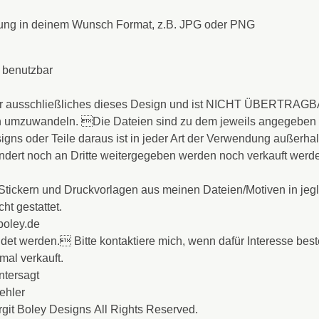
adung in deinem Wunsch Format, z.B. JPG oder PNG
t benutzbar
r ausschließliches dieses Design und ist NICHT ÜBERTRAGB
en umzuwandeln. Die Dateien sind zu dem jeweils angegebe
igns oder Teile daraus ist in jeder Art der Verwendung außerhal
ändert noch an Dritte weitergegeben werden noch verkauft wer
 Stickern und Druckvorlagen aus meinen Dateien/Motiven in jegl
ht gestattet.
boley.de
t werden. Bitte kontaktiere mich, wenn dafür Interesse beste
mal verkauft.
ntersagt
fehler
irgit Boley Designs All Rights Reserved.