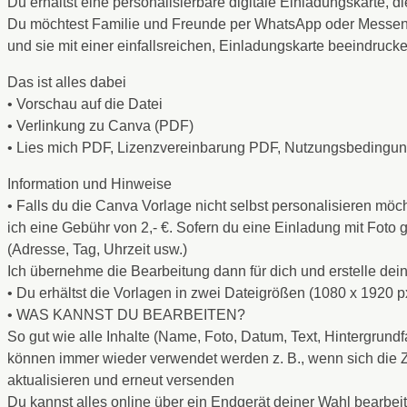
Du erhältst eine personalisierbare digitale Einladungskarte, di
Du möchtest Familie und Freunde per WhatsApp oder Messen
und sie mit einer einfallsreichen, Einladungskarte beeindrucke
Das ist alles dabei
• Vorschau auf die Datei
• Verlinkung zu Canva (PDF)
• Lies mich PDF, Lizenzvereinbarung PDF, Nutzungsbeding
Information und Hinweise
• Falls du die Canva Vorlage nicht selbst personalisieren mö
ich eine Gebühr von 2,- €. Sofern du eine Einladung mit Foto 
(Adresse, Tag, Uhrzeit usw.)
Ich übernehme die Bearbeitung dann für dich und erstelle de
• Du erhältst die Vorlagen in zwei Dateigrößen (1080 x 1920 
• WAS KANNST DU BEARBEITEN?
So gut wie alle Inhalte (Name, Foto, Datum, Text, Hintergrund
können immer wieder verwendet werden z. B., wenn sich die Zei
aktualisieren und erneut versenden
Du kannst alles online über ein Endgerät deiner Wahl bearbei