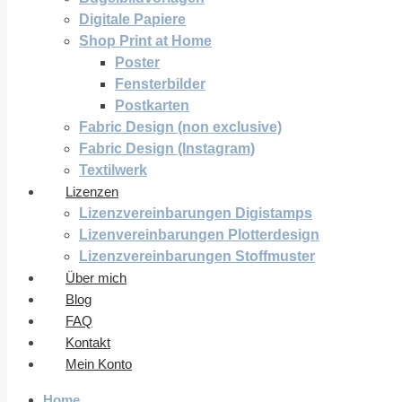
Digitale Papiere
Shop Print at Home
Poster
Fensterbilder
Postkarten
Fabric Design (non exclusive)
Fabric Design (Instagram)
Textilwerk
Lizenzen
Lizenzvereinbarungen Digistamps
Lizenvereinbarungen Plotterdesign
Lizenzvereinbarungen Stoffmuster
Über mich
Blog
FAQ
Kontakt
Mein Konto
Home