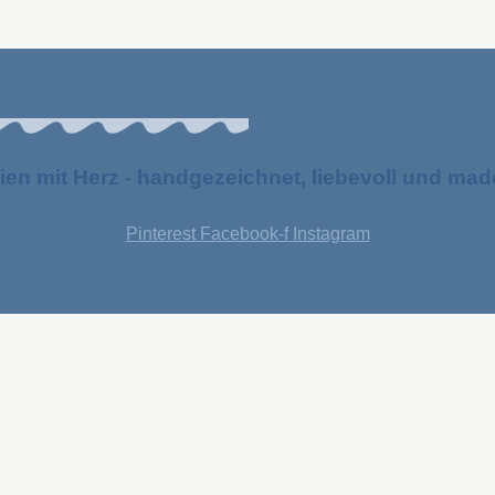
ien mit Herz - handgezeichnet, liebevoll und ma
Pinterest
Facebook-f
Instagram