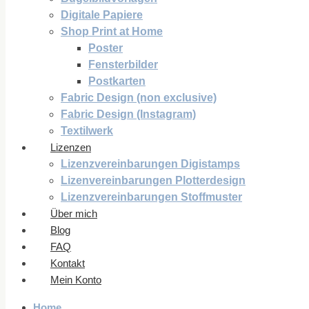
Digitale Papiere
Shop Print at Home
Poster
Fensterbilder
Postkarten
Fabric Design (non exclusive)
Fabric Design (Instagram)
Textilwerk
Lizenzen
Lizenzvereinbarungen Digistamps
Lizenvereinbarungen Plotterdesign
Lizenzvereinbarungen Stoffmuster
Über mich
Blog
FAQ
Kontakt
Mein Konto
Home