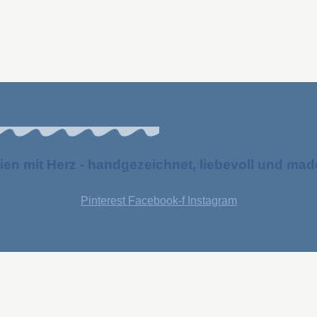
ien mit Herz - handgezeichnet, liebevoll und ma
Pinterest
Facebook-f
Instagram