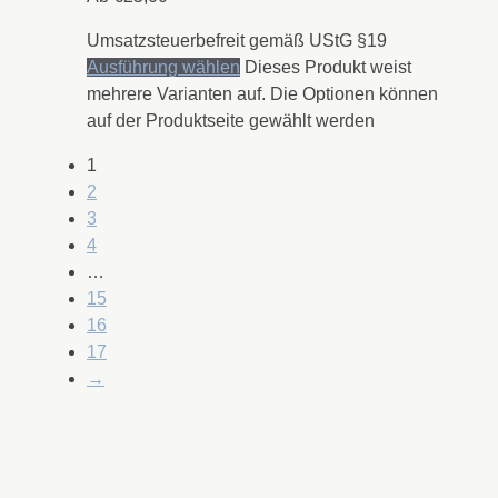
Umsatzsteuerbefreit gemäß UStG §19
Ausführung wählen
Dieses Produkt weist
mehrere Varianten auf. Die Optionen können
auf der Produktseite gewählt werden
1
2
3
4
…
15
16
17
→