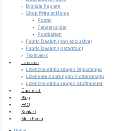
Digitale Papiere
Shop Print at Home
Poster
Fensterbilder
Postkarten
Fabric Design (non exclusive)
Fabric Design (Instagram)
Textilwerk
Lizenzen
Lizenzvereinbarungen Digistamps
Lizenvereinbarungen Plotterdesign
Lizenzvereinbarungen Stoffmuster
Über mich
Blog
FAQ
Kontakt
Mein Konto
Home