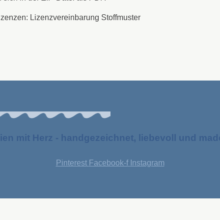
Lizenzen: Lizenzvereinbarung Stoffmuster
ien mit Herz - handgezeichnet, liebevoll und ma
Pinterest
Facebook-f
Instagram