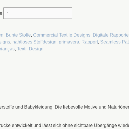
ge
en
,
Bunte Stoffe
,
Commercial Textile Designs
,
Digitale Rapporte
signs
,
nahtloses Stoffdesign
,
primavera
,
Rapport
,
Seamless Pat
rianças
,
Textil Design
erstoffe und Babykleidung. Die liebevolle Motive und Naturtöne
drucke entwickelt und lässt sich ohne sichtbare Übergänge wied