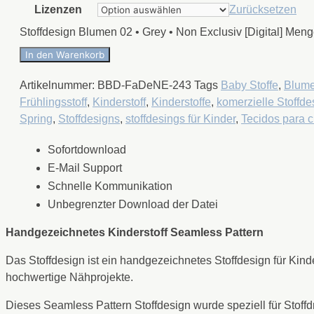
Lizenzen
Zurücksetzen
Stoffdesign Blumen 02 • Grey • Non Exclusiv [Digital] Men
In den Warenkorb
Artikelnummer:
BBD-FaDeNE-243
Tags
Baby Stoffe
,
Blum
Frühlingsstoff
,
Kinderstoff
,
Kinderstoffe
,
komerzielle Stoffde
Spring
,
Stoffdesigns
,
stoffdesings für Kinder
,
Tecidos para c
Sofortdownload
E-Mail Support
Schnelle Kommunikation
Unbegrenzter Download der Datei
Handgezeichnetes Kinderstoff Seamless Pattern
Das Stoffdesign ist ein handgezeichnetes Stoffdesign für Kind
hochwertige Nähprojekte.
Dieses Seamless Pattern Stoffdesign wurde speziell für Stoff