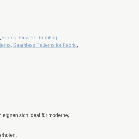
,
Flores
,
Flowers
,
Frühling
,
terns
,
Seamless Patterns for Fabric
,
n eignen sich ideal für moderne,
erholen.