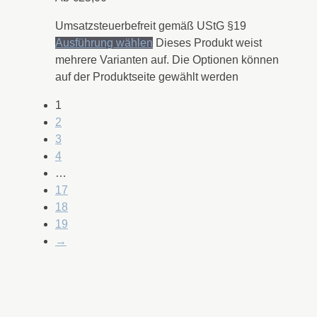
Umsatzsteuerbefreit gemäß UStG §19
Ausführung wählen
Dieses Produkt weist
mehrere Varianten auf. Die Optionen können
auf der Produktseite gewählt werden
1
2
3
4
…
17
18
19
→