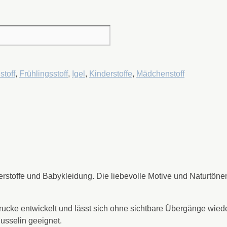
stoff
,
Frühlingsstoff
,
Igel
,
Kinderstoffe
,
Mädchenstoff
erstoffe und Babykleidung. Die liebevolle Motive und Naturtöne
drucke entwickelt und lässt sich ohne sichtbare Übergänge wied
Musselin geeignet.