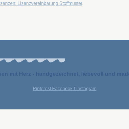
Lizenzen: Lizenzvereinbarung Stoffmuster
ien mit Herz - handgezeichnet, liebevoll und ma
Pinterest
Facebook-f
Instagram