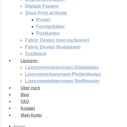
Digitale Papiere
Shop Print at Home
Poster
Fensterbilder
Postkarten
Fabric Design (non exclusive)
Fabric Design (Instagram)
Textilwerk
Lizenzen
Lizenzvereinbarungen Digistamps
Lizenvereinbarungen Plotterdesign
Lizenzvereinbarungen Stoffmuster
Über mich
Blog
FAQ
Kontakt
Mein Konto
Home