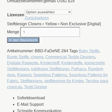
Umsatzsteuerbefreit gemäß UStG §19
Lizenzen
Zurücksetzen
Stoffdesign Clowns • Yellow • Non Exclusive [Digital]
Menge
In den Warenkorb
Artikelnummer:
BBD-FaDeNE-264
Tags
Baby Stoffe
,
Bunte Stoffe
,
clowns
,
Commercial Textile Designs
,
Digitale Rapporte
,
Kinderstoff
,
Kinderstoffe
,
komerzielle
Stoffdesigns
,
nahtloses Stoffdesign
,
Palhaço
,
Random
drop
,
Rapport
,
Seamless Patterns
,
Seamless Patterns for
Fabric
,
Stoffdesigns
,
stoffdesings für Kinder
,
Tecidos para
crianças
,
Textil Design
Sofortdownload
E-Mail Support
Schnelle Kommunikation