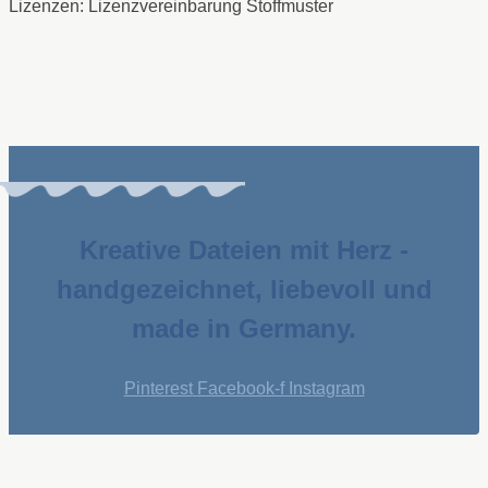
Lizenzen: Lizenzvereinbarung Stoffmuster
Kreative Dateien mit Herz -
handgezeichnet, liebevoll und
made in Germany.
Pinterest
Facebook-f
Instagram