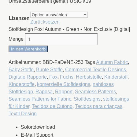
Umsatzsteuerbefreit gemäß UStG §19
Lizenzen
Zurücksetzen
Stoffdesign Foxi Autumn • Green • Non Exclusiv [Digital]
Menge
In den Warenkorb
Artikelnummer:
BBD-FaDeNE-253
Tags
Autumn Fabric
,
Baby Stoffe
,
Bunte Stoffe
,
Commercial Textile Designs
,
Digitale Rapporte
,
Fox
,
Fuchs
,
Herbststoffe
,
Kinderstoff
,
Kinderstoffe
,
komerzielle Stoffdesigns
,
nahtloses
Stoffdesign
,
Raposa
,
Rapport
,
Seamless Patterns
,
Seamless Patterns for Fabric
,
Stoffdesigns
,
stoffdesings
für Kinder
,
Tecidos de Outono
,
Tecidos para crianças
,
Textil Design
Sofortdownload
E-Mail Support