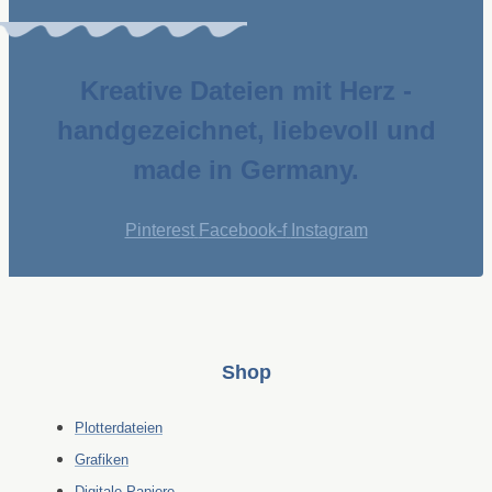
Kreative Dateien mit Herz -
handgezeichnet, liebevoll und
made in Germany.
Pinterest
Facebook-f
Instagram
Shop
Plotterdateien
Grafiken
Digitale Papiere