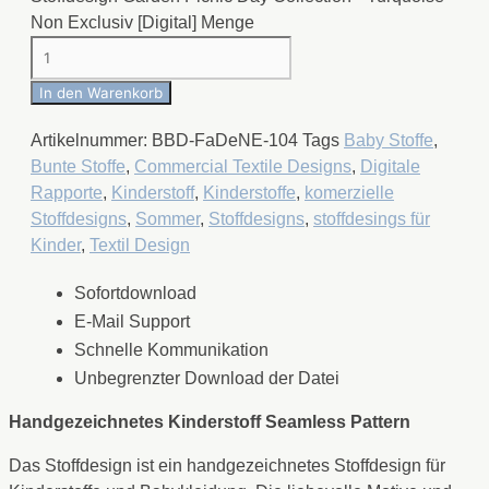
Non Exclusiv [Digital] Menge
In den Warenkorb
Artikelnummer:
BBD-FaDeNE-104
Tags
Baby Stoffe
,
Bunte Stoffe
,
Commercial Textile Designs
,
Digitale
Rapporte
,
Kinderstoff
,
Kinderstoffe
,
komerzielle
Stoffdesigns
,
Sommer
,
Stoffdesigns
,
stoffdesings für
Kinder
,
Textil Design
Sofortdownload
E-Mail Support
Schnelle Kommunikation
Unbegrenzter Download der Datei
Handgezeichnetes Kinderstoff Seamless Pattern
Das Stoffdesign ist ein handgezeichnetes Stoffdesign für